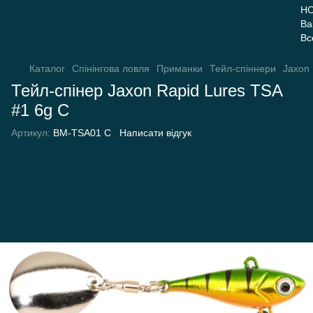
Каталог
Спінінгова ловля
Приманки
Тейл-спіннери
Jaxon
Тейл-спінер Jaxon Rapid Lures TSA
#1 6g C
Артикул:
BM-TSA01 C
Написати відгук