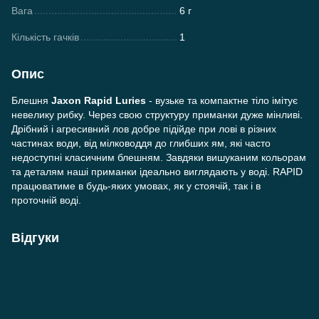
Вага
6 г
Кількість гачків
1
Опис
Блешня
Jaxon Rapid Luries
- вузьке та компактне тіло імітує
невелику рибку. Через свою структуру приманки дуже мінливі.
Дрібний і агресивний лов добре підійде при лові в різних
частинах води, від мілководдя до глибших ям, які часто
недоступні класичним блешням. Завдяки вишуканим кольорам
та деталям наші приманки ідеально виглядають у воді. RAPID
працюватиме в будь-яких умовах, як у стоячій, так і в
проточній воді.
Відгуки