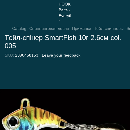
Catalog
Спиннинговая ловля
Приманки
Тейл-спиннеры
S
Тейл-спінер SmartFish 10г 2.6см col.
005
SKU:
2390458153
Leave your feedback