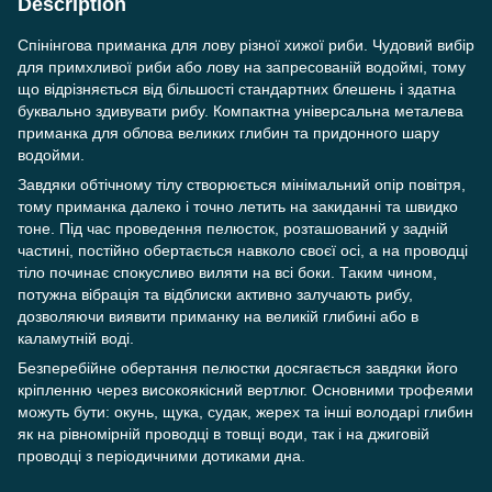
Description
Спінінгова приманка для лову різної хижої риби. Чудовий вибір
для примхливої риби або лову на запресованій водоймі, тому
що відрізняється від більшості стандартних блешень і здатна
буквально здивувати рибу. Компактна універсальна металева
приманка для облова великих глибин та придонного шару
водойми.
Завдяки обтічному тілу створюється мінімальний опір повітря,
тому приманка далеко і точно летить на закиданні та швидко
тоне. Під час проведення пелюсток, розташований у задній
частині, постійно обертається навколо своєї осі, а на проводці
тіло починає спокусливо виляти на всі боки. Таким чином,
потужна вібрація та відблиски активно залучають рибу,
дозволяючи виявити приманку на великій глибині або в
каламутній воді.
Безперебійне обертання пелюстки досягається завдяки його
кріпленню через високоякісний вертлюг. Основними трофеями
можуть бути: окунь, щука, судак, жерех та інші володарі глибин
як на рівномірній проводці в товщі води, так і на джиговій
проводці з періодичними дотиками дна.