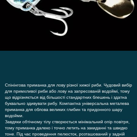
Спінінгова приманка для лову різної хижої риби. Чудовий вибір
для примхливої риби або лову на запресованій водоймі, тому
що відрізняється від більшості стандартних блешень і здатна
буквально здивувати рибу. Компактна універсальна металева
приманка для облова великих глибин та придонного шару
водойми.
Завдяки обтічному тілу створюється мінімальний опір повітря,
тому приманка далеко і точно летить на закиданні та швидко
тоне. Під час проведення пелюсток, розташований у задній