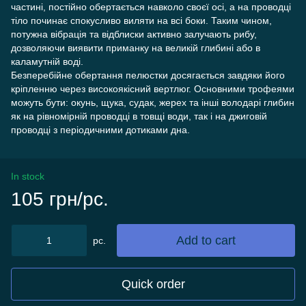
частині, постійно обертається навколо своєї осі, а на проводці
тіло починає спокусливо виляти на всі боки. Таким чином,
потужна вібрація та відблиски активно залучають рибу,
дозволяючи виявити приманку на великій глибині або в
каламутній воді.
Безперебійне обертання пелюстки досягається завдяки його
кріпленню через високоякісний вертлюг. Основними трофеями
можуть бути: окунь, щука, судак, жерех та інші володарі глибин
як на рівномірній проводці в товщі води, так і на джиговій
проводці з періодичними дотиками дна.
In stock
105 грн/pc.
Add to cart
pc.
Quick order