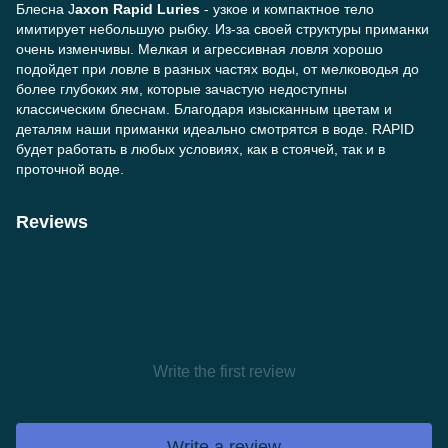
Блесна J
axon Rapid Luries
- узкое и компактное тело
имитирует небольшую рыбку. Из-за своей структуры приманки
очень изменчивы. Мелкая и агрессивная ловля хорошо
подойдет при ловле в разных частях воды, от мелководья до
более глубоких ям, которые зачастую недоступны
классическим блеснам. Благодаря изысканным цветам и
деталям наши приманки идеально смотрятся в воде. RAPID
будет работать в любых условиях, как в стоячей, так и в
проточной воде.
Reviews
Write the first review
Write a review