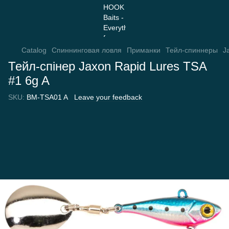
Catalog
Спиннинговая ловля
Приманки
Тейл-спиннеры
J
Тейл-спінер Jaxon Rapid Lures TSA
#1 6g A
SKU:
BM-TSA01 A
Leave your feedback