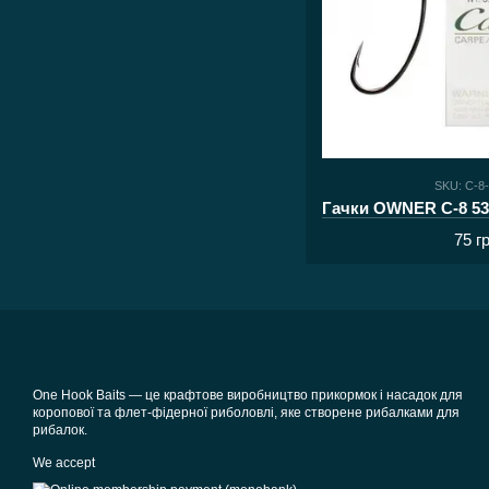
SKU: C-8
75 г
One Hook Baits — це крафтове виробництво прикормок і насадок для
коропової та флет-фідерної риболовлі, яке створене рибалками для
рибалок.
We accept