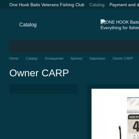
Skip to main content
One Hook Baits Veterans Fishing Club
Catalog
Payment and d
Catalog
Home
Catalog
Оснащение
Крючки
Карповые
Owner CARP
Owner CARP