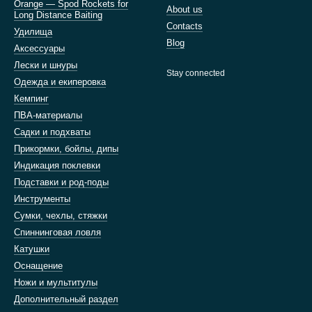
Orange — Spod Rockets for
About us
Long Distance Baiting
Contacts
Удилища
Blog
Аксессуары
Лески и шнуры
Stay connected
Одежда и екиперовка
Кемпинг
ПВА-материалы
Садки и подхваты
Прикормки, бойлы, дипы
Индикация поклевки
Подставки и род-поды
Инструменты
Сумки, чехлы, стяжки
Спиннинговая ловля
Катушки
Оснащение
Ножи и мультитулы
Дополнительный раздел