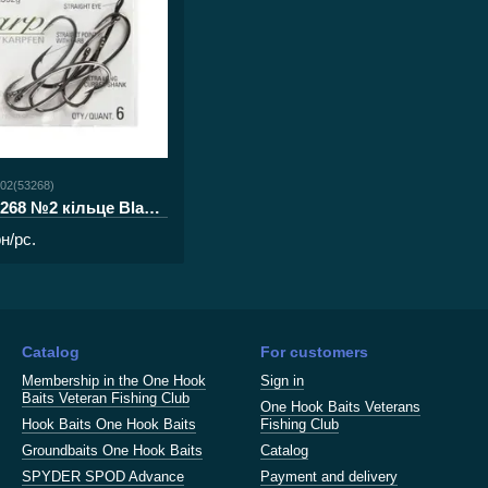
-02(53268)
Гачки OWNER C-8 53268 №2 кільце Black Chrome
рн/pc.
Catalog
For customers
Membership in the One Hook
Sign in
Baits Veteran Fishing Club
One Hook Baits Veterans
Hook Baits One Hook Baits
Fishing Club
Groundbaits One Hook Baits
Catalog
SPYDER SPOD Advance
Payment and delivery